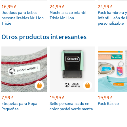
16,99
24,99
24,99
€
€
€
Doudous para bebés
Mochila saco infantil
Pack fiambrera y
personalizables Mr. Lion
Trixie Mr. Lion
infantil León de 
Trixie
personalizable
Otros productos interesantes
7,99
19,99
19,99
€
€
€
Etiquetas para Ropa
Sello personalizado en
Pack Básico
Pequeñas
color pastel verde menta