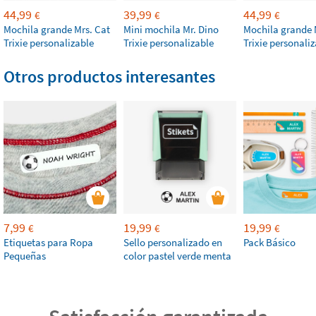
44,99
39,99
44,99
€
€
€
Mochila grande Mrs. Cat
Mini mochila Mr. Dino
Mochila grande 
Trixie personalizable
Trixie personalizable
Trixie personali
Otros productos interesantes
7,99
19,99
19,99
€
€
€
Etiquetas para Ropa
Sello personalizado en
Pack Básico
Pequeñas
color pastel verde menta