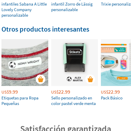
infantiles Sabana A Little
infantil Zorro de Lässig
Trixie personali
Lovely Company
personalizable
personalizable
Otros productos interesantes
9.99
22.99
22.99
US$
US$
US$
Etiquetas para Ropa
Sello personalizado en
Pack Básico
Pequeñas
color pastel verde menta
Satisfacción garantizada