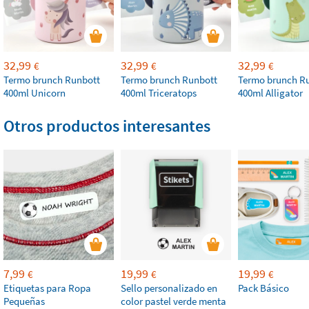
32,99
32,99
32,99
€
€
€
Termo brunch Runbott
Termo brunch Runbott
Termo brunch R
400ml Unicorn
400ml Triceratops
400ml Alligator
Otros productos interesantes
7,99
19,99
19,99
€
€
€
Etiquetas para Ropa
Sello personalizado en
Pack Básico
Pequeñas
color pastel verde menta