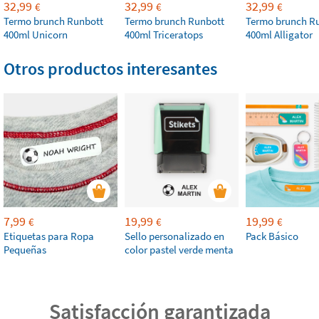
32,99
32,99
32,99
€
€
€
Termo brunch Runbott
Termo brunch Runbott
Termo brunch R
400ml Unicorn
400ml Triceratops
400ml Alligator
Otros productos interesantes
7,99
19,99
19,99
€
€
€
Etiquetas para Ropa
Sello personalizado en
Pack Básico
Pequeñas
color pastel verde menta
Satisfacción garantizada