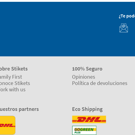
¿Te po
obre Stikets
100% Seguro
amily First
Opiniones
onoce Stikets
Política de devoluciones
ork with us
uestros partners
Eco Shipping