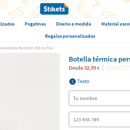
lizados
Pegatinas
Diseño a medida
Material esco
Regalos personalizados
sonalizable Runbott 350 ml Fox
Botella térmica per
Desde
32,99
€
Texto
1