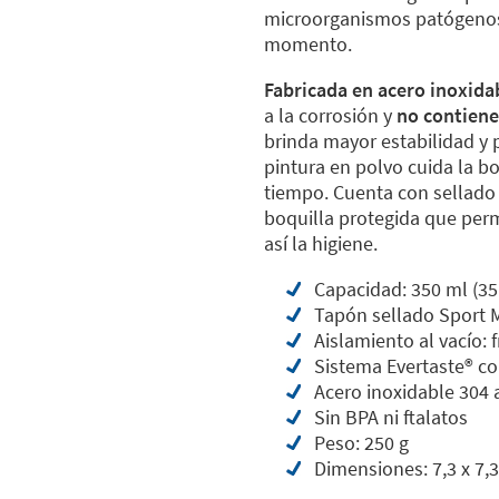
microorganismos patógenos,
momento.
Fabricada en acero inoxidab
a la corrosión y
no contiene 
brinda mayor estabilidad y 
pintura en polvo cuida la 
tiempo. Cuenta con sellado 
boquilla protegida que pe
así la higiene.
Capacidad: 350 ml (35 
Tapón sellado Sport Mi
Aislamiento al vacío: f
Sistema Evertaste®️ c
Acero inoxidable 304 a
Sin BPA ni ftalatos
Peso: 250 g
Dimensiones: 7,3 x 7,3