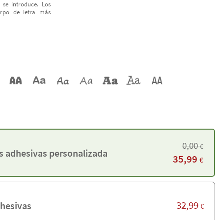
 se introduce. Los
erpo de letra más
0,00
€
s adhesivas personalizadas
35,99
€
32,99
dhesivas
€